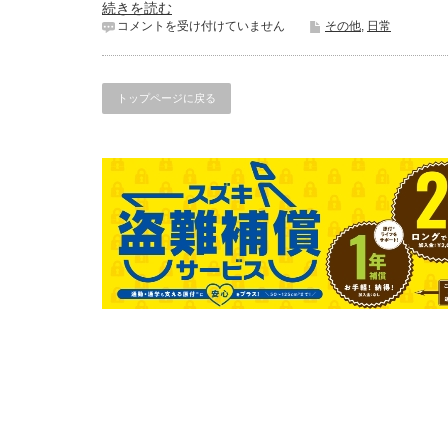
続きを読む
ま
コメントを受け付けていません
その他
,
日常
た
ま
た
決
トップページに戻る
壊
は