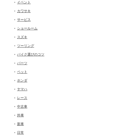
イベント
カワサキ
サービス
ショールーム
スズキ
ツーリング
バイク選びのコツ
パーツ
ペット
ホンダ
ヤマハ
レース
中古車
外車
新車
日常