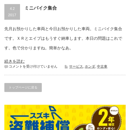
ミニバイク集合
4.2
2017
先月お預かりした車両と今日お預かりした車両。ミニバイク集合
です。ＸＲとエイプはもうすぐ納車します。本日の問題はこれで
す。色で分かりますね。簡単かなあ。
続きを読む
ミ
コメントを受け付けていません
サービス
,
ホンダ
,
中古車
ニ
バ
イ
ク
トップページに戻る
集
合
は