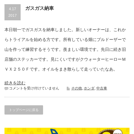
ガスガス納車
4.17
2017
本日朝一でガスガスを納車しました。新しいオーナーは、これか
らトライアルを始める方です。所有している畑にブルドーザーで
山を作って練習するそうです。羨ましい環境です。先日に続き旧
店舗のステッカーです。見にくいですがクウォーターヒーローＭ
ＶＸ２５０Ｆです。オイルをまき散らして走っていたなあ。
続きを読む
ガ
コメントを受け付けていません
その他
,
ホンダ
,
中古車
ス
ガ
ス
納
トップページに戻る
車
は