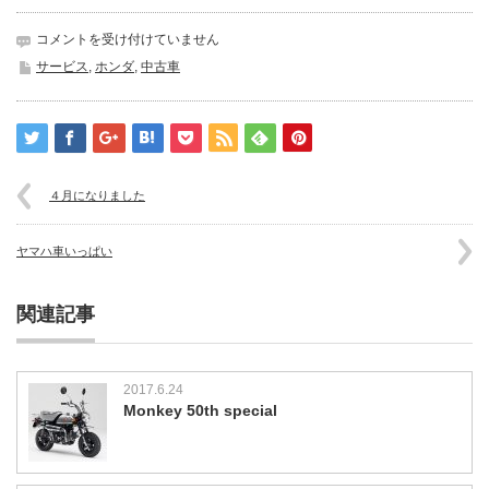
ミ
コメントを受け付けていません
ニ
サービス
,
ホンダ
,
中古車
バ
イ
ク
集
合
は
４月になりました
ヤマハ車いっぱい
関連記事
2017.6.24
Monkey 50th special