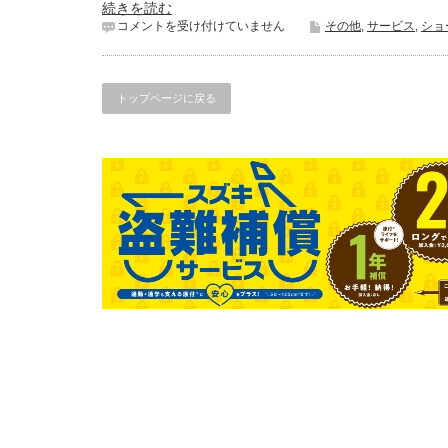
続きを読む
ギ
コメントを受け付けていません
その他
,
サービス
,
ショ
リ
ギ
リ
セ
トップページに戻る
ー
フ
は