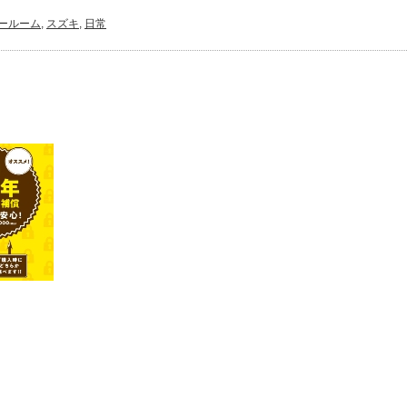
ールーム
,
スズキ
,
日常