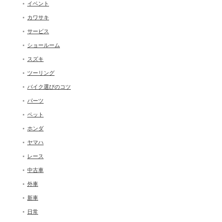
イベント
カワサキ
サービス
ショールーム
スズキ
ツーリング
バイク選びのコツ
パーツ
ペット
ホンダ
ヤマハ
レース
中古車
外車
新車
日常