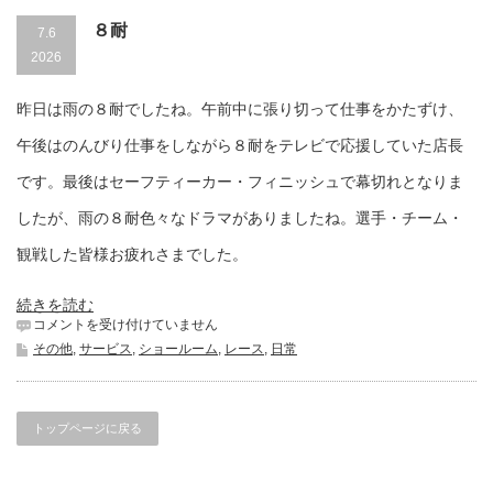
８耐
7.6
2026
昨日は雨の８耐でしたね。午前中に張り切って仕事をかたずけ、
午後はのんびり仕事をしながら８耐をテレビで応援していた店長
です。最後はセーフティーカー・フィニッシュで幕切れとなりま
したが、雨の８耐色々なドラマがありましたね。選手・チーム・
観戦した皆様お疲れさまでした。
続きを読む
８
コメントを受け付けていません
耐
その他
,
サービス
,
ショールーム
,
レース
,
日常
は
トップページに戻る