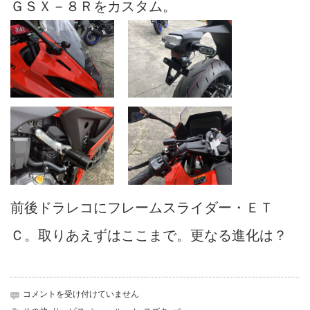
ＧＳＸ－８Ｒをカスタム。
前後ドラレコにフレームスライダー・ＥＴ
Ｃ。取りあえずはここまで。更なる進化は？
8R
コメントを受け付けていません
カ