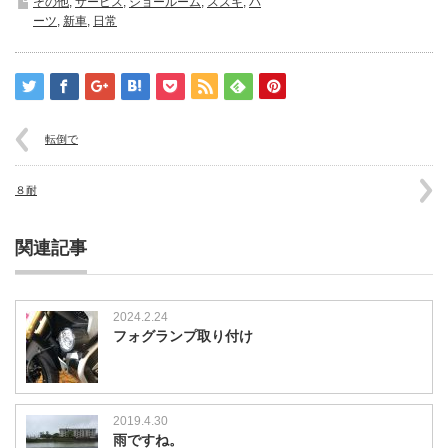
その他
,
サービス
,
ショールーム
,
スズキ
,
パ
ス
ーツ
,
新車
,
日常
タ
ム
は
転倒で
８耐
関連記事
2024.2.24
フォグランプ取り付け
2019.4.30
雨ですね。