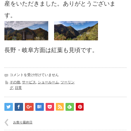
産をいただきました。ありがとうございま
す。
長野・岐阜方面は紅葉も見頃です。
お
コメントを受け付けていません
土
その他
,
サービス
,
ショールーム
,
ツーリン
産
グ
,
日常
を
い
た
だ
き
ま
お祭り最終日
し
た。