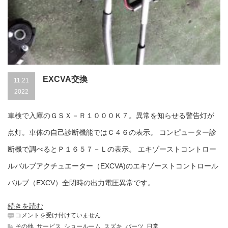
EXCVA交換
11.21
2022
車検で入庫のＧＳＸ－Ｒ１０００Ｋ７。異常を知らせる警告灯が
点灯。車体の自己診断機能ではＣ４６の表示。 コンピューター診
断機で調べるとＰ１６５７－Ｌの表示。 エキゾーストコントロー
ルバルブアクチュエーター（EXCVA)のエキゾーストコントロール
バルブ（EXCV）全閉時の出力電圧異常です。
続きを読む
EXCVA
コメントを受け付けていません
交
その他
,
サービス
,
ショールーム
,
スズキ
,
パーツ
,
日常