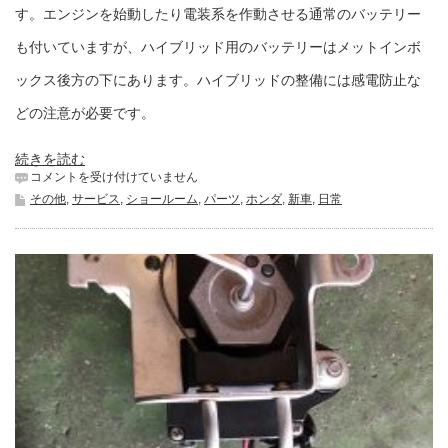
す。エンジンを始動したり電装系を作動させる通常のバッテリー
も付いていますが、ハイブリッド用のバッテリーはメットインボ
ックス後方の下にあります。ハイブリッドの整備には感電防止な
どの注意が必要です。
続きを読む
ハ
コメントを受け付けていません
イ
その他
,
サービス
,
ショールーム
,
パーツ
,
ホンダ
,
新車
,
日常
ブ
リ
ッ
ド
バ
ッ
テ
リ
ー
は