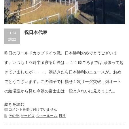
祝日本代表
11.24
2022
昨日のワールドカップドイツ戦、日本勝利おめでとうございま
す。いつも１０時半頃寝る店長は 、１１時ごろまでは 頑張って起
きていましたが・・・。朝起きたら日本勝利のニュースが。おめ
でとうございます。この調子で目指せ１次リーグ突破。畑オート
の給湯室から見た今朝の富士山は一段ときれいに見えました。
続きを読む
祝
コメントを受け付けていません
日
その他
,
サービス
,
ショールーム
,
日常
本
代
表