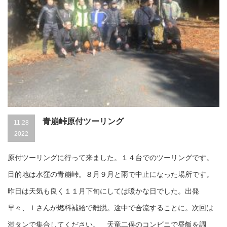
青崩峠原付ツーリング
11.28
2022
原付ツーリングに行って来ました。１４台でのツーリングです。
目的地は水窪の青崩峠。８月９月と雨で中止になった場所です。
昨日は天気も良く１１月下旬にしては暖かな日でした。出発
早々、Ｉさんが燃料補給で離脱。途中で合流することに。次回は
満タンで集合してください。 天竜二俣のコンビニで昼飯を調