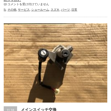
ド
コメントを受け付けていません
ラ
その他
,
サービス
,
ショールーム
,
スズキ
,
パーツ
,
日常
レ
コ
取
り
付
け
は
メインスイッチ交換
11.18