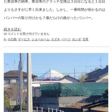
た教習車の納車。教習車のクラッチ交換は３台目になると１台目
よりもさすがに早く出来ました。しかし、一番時間が掛かるのは
バンパーの取り付けかも？傷だらけの曲がったバンパー。
続きを読む
今
コメントを受け付けていません
日
その他
,
サービス
,
ショールーム
,
スズキ
,
パーツ
,
ホンダ
,
日常
の
車
検
は