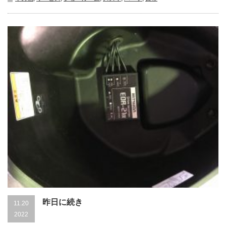
換
は
昨日に続き
11.20
2022