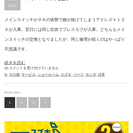
2022
メインスイッチがＯＮの状態で鍵が抜けてしまうアドレスＶ１２
５が入庫。翌日には同じ症状でプレスカブが入庫。どちらもメイ
ンスイッチの交換となりましたが、同じ修理が続くのはやっぱり
不思議です。
続きを読む
メ
コメントを受け付けていません
イ
その他
,
サービス
,
ショールーム
,
スズキ
,
パーツ
,
ホンダ
,
日常
ン
ス
イ
PAGE NAVI
ッ
チ
1
2
3
»
交
換
は