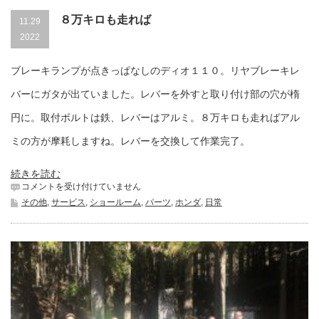
８万キロも走れば
11.29
2022
ブレーキランプが点きっぱなしのディオ１１０。リヤブレーキレ
バーにガタが出ていました。レバーを外すと取り付け部の穴が楕
円に。取付ボルトは鉄、レバーはアルミ。８万キロも走ればアル
ミの方が摩耗しますね。レバーを交換して作業完了。
続きを読む
８
コメントを受け付けていません
万
その他
,
サービス
,
ショールーム
,
パーツ
,
ホンダ
,
日常
キ
ロ
も
走
れ
ば
は