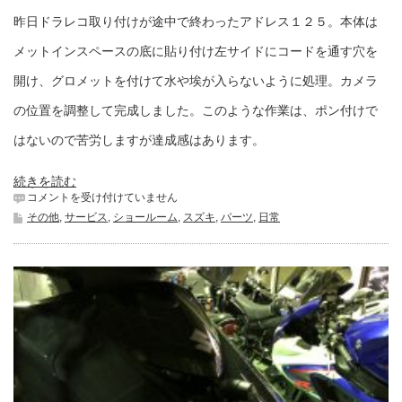
昨日ドラレコ取り付けが途中で終わったアドレス１２５。本体は
メットインスペースの底に貼り付け左サイドにコードを通す穴を
開け、グロメットを付けて水や埃が入らないように処理。カメラ
の位置を調整して完成しました。このような作業は、ポン付けで
はないので苦労しますが達成感はあります。
続きを読む
昨
コメントを受け付けていません
日
その他
,
サービス
,
ショールーム
,
スズキ
,
パーツ
,
日常
に
続
き
は