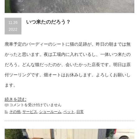
いつ来たのだろう？
11.26
2022
廃車予定のバーディーのシートに猫の足跡が。昨日の朝までは無
かったと思います。夜は工場内に入れているし、一体いつ来たの
だろう。どんな猫だったのか、会いたかった店長です。明日は原
付ツーリングです。畑オートはお休みします。よろしくお願いし
ます。
続きを読む
い
コメントを受け付けていません
つ
その他
,
サービス
,
ショールーム
,
ペット
,
日常
来
た
の
だ
ろ