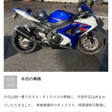
う？
は
今日の車検
11.25
2022
今日は朝一番でＧＳＸ－Ｒ１０００の車検に。午前中店は休ませ
ていただきました。 車検整備中のＲ１０００。帰着後昨日整備し