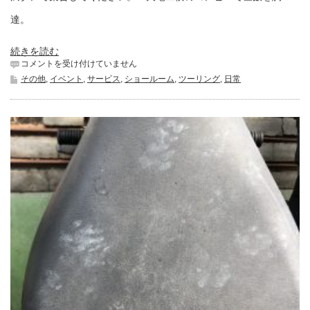
達。
続きを読む
青
コメントを受け付けていません
崩
その他
,
イベント
,
サービス
,
ショールーム
,
ツーリング
,
日常
峠
原
付
ツ
ー
リ
ン
グ
は