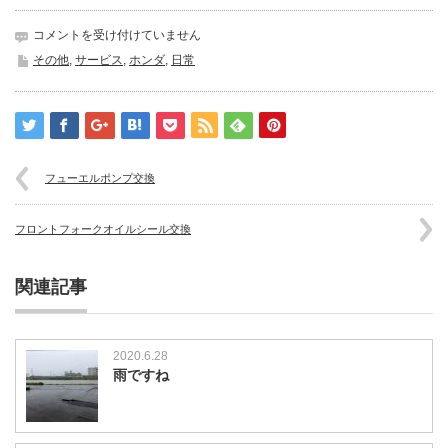
シ
コメントを受け付けていません
リ
その他
,
サービス
,
ホンダ
,
日常
ン
ダ
ー
ヘ
ッ
ド
フューエルポンプ交換
オ
ー
バ
フロントフォークオイルシール交換
ー
ホ
ー
関連記事
ル
は
2020.6.28
雨ですね