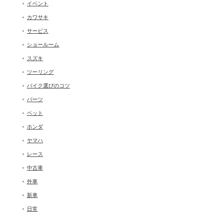
イベント
カワサキ
サービス
ショールーム
スズキ
ツーリング
バイク選びのコツ
パーツ
ペット
ホンダ
ヤマハ
レース
中古車
外車
新車
日常