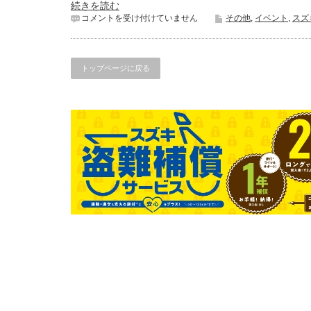
続きを読む
モ
コメントを受け付けていません
その他
,
イベント
,
スズ
ト
Ｇ
Ｐ
始
トップページに戻る
ま
り
ま
し
た
は