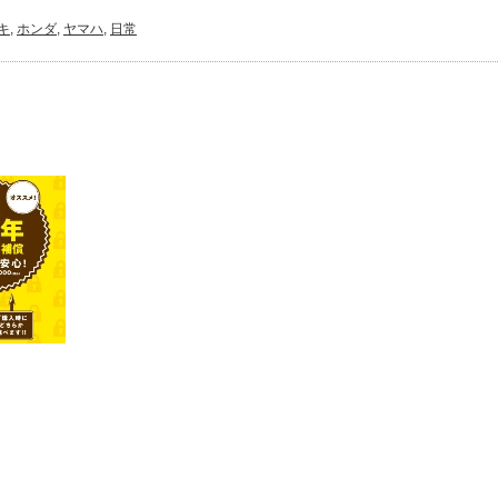
キ
,
ホンダ
,
ヤマハ
,
日常