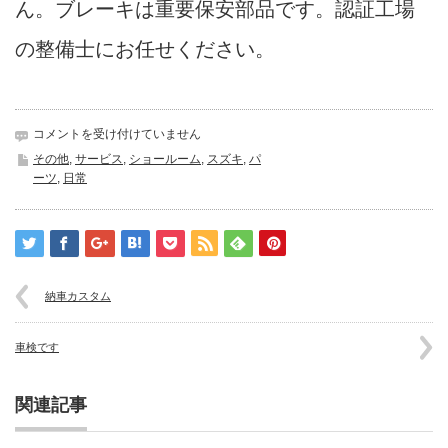
ん。ブレーキは重要保安部品です。認証工場
の整備士にお任せください。
違
コメントを受け付けていません
和
その他
,
サービス
,
ショールーム
,
スズキ
,
パ
感
ーツ
,
日常
は
納車カスタム
車検です
関連記事