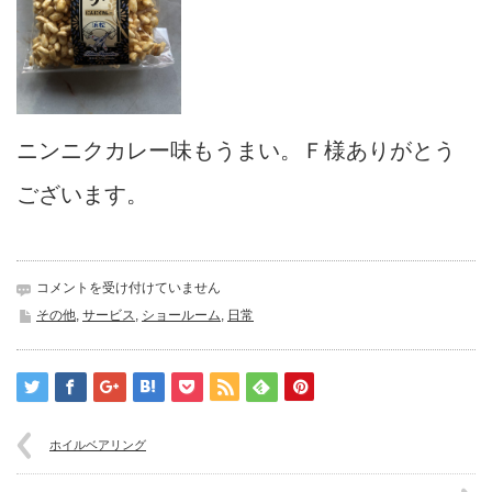
ニンニクカレー味もうまい。Ｆ様ありがとう
ございます。
ポ
コメントを受け付けていません
ン
その他
,
サービス
,
ショールーム
,
日常
菓
子
は
ホイルベアリング