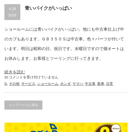
青いバイクがいっぱい
4.28
2026
ショールームには青いバイクがいっぱい。他にも中古車仕上げ中
のカブもあります。ＧＢ３５０Ｓは中古車。色々パーツが付いて
います。明日は昭和の日、祝日です。水曜日ですので畑オートは
お休みします。お客様とツーリングに行ってきます。
続きを読む
青
コメントを受け付けていません
い
その他
,
サービス
,
ショールーム
,
ホンダ
,
ヤマハ
,
中古車
,
新車
,
日常
バ
イ
ク
が
トップページに戻る
い
っ
ぱ
い
は