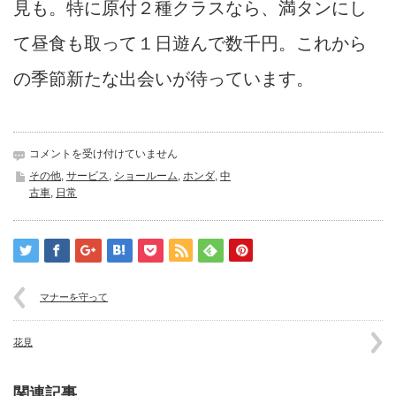
見も。特に原付２種クラスなら、満タンにし
て昼食も取って１日遊んで数千円。これから
の季節新たな出会いが待っています。
CL
コメントを受け付けていません
2
その他
,
サービス
,
ショールーム
,
ホンダ
,
中
台
古車
,
日常
は
マナーを守って
花見
関連記事