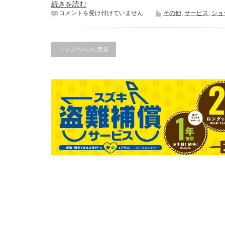
続きを読む
ク
コメントを受け付けていません
その他
,
サービス
,
ショ
ラ
ン
ク
ケ
トップページに戻る
ー
ス
ヒ
ビ
２
は