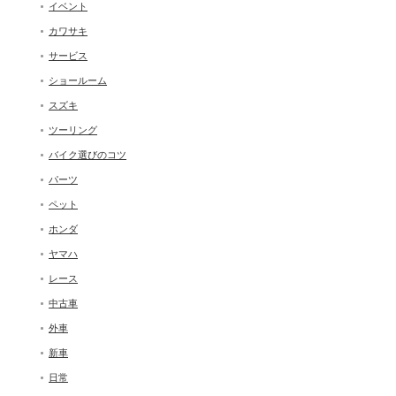
イベント
カワサキ
サービス
ショールーム
スズキ
ツーリング
バイク選びのコツ
パーツ
ペット
ホンダ
ヤマハ
レース
中古車
外車
新車
日常