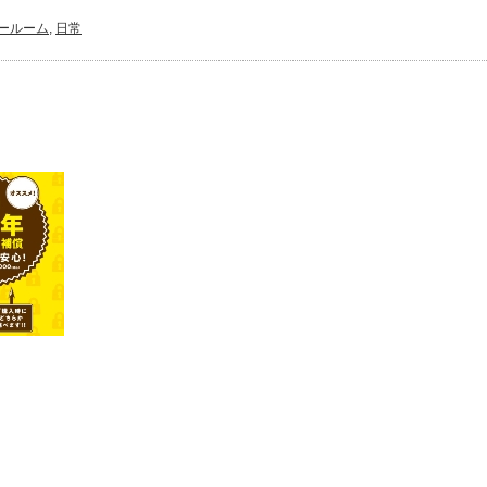
ールーム
,
日常