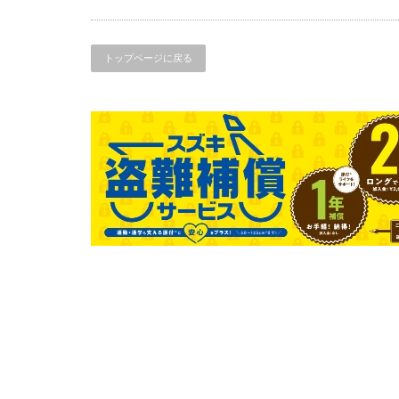
検
で
す
は
トップページに戻る