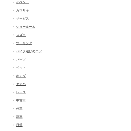
イベント
カワサキ
サービス
ショールーム
スズキ
ツーリング
バイク選びのコツ
パーツ
ペット
ホンダ
ヤマハ
レース
中古車
外車
新車
日常