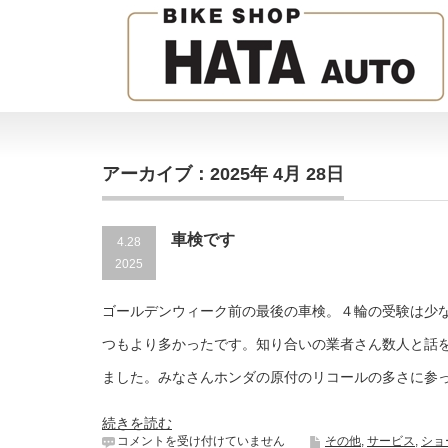
アーカイブ：2025年 4月 28日
車検です
4.28
2025
ゴールデンウィーク前の最後の車検。４輪の受験は少
つもより多かったです。知り合いの業者さん数人と話
ました。みなさんホンダの原付のリコールの多さに参
続きを読む
車
コメントを受け付けていません
その他
,
サービス
,
ショ