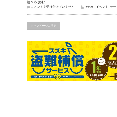
続きを読む
の
コメントを受け付けていません
その他
,
イベント
,
サー
ん
び
り
正
トップページに戻る
月
は