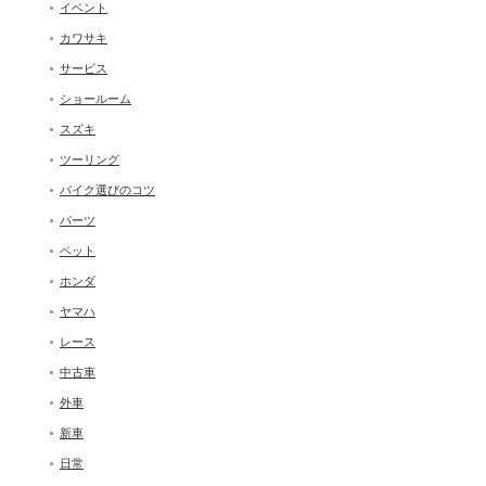
イベント
カワサキ
サービス
ショールーム
スズキ
ツーリング
バイク選びのコツ
パーツ
ペット
ホンダ
ヤマハ
レース
中古車
外車
新車
日常