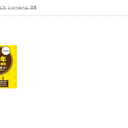
ビス
,
ショールーム
,
日常