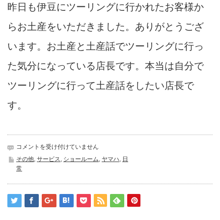
昨日も伊豆にツーリングに行かれたお客様か
らお土産をいただきました。ありがとうござ
います。お土産と土産話でツーリングに行っ
た気分になっている店長です。本当は自分で
ツーリングに行って土産話をしたい店長で
す。
キ
コメントを受け付けていません
ャ
その他
,
サービス
,
ショールーム
,
ヤマハ
,
日
ブ
常
レ
タ
ー
は