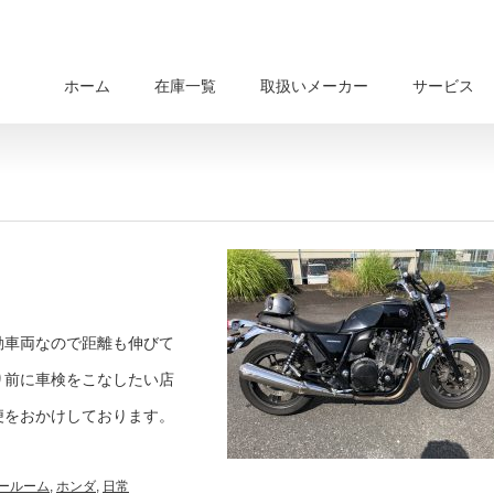
ホーム
在庫一覧
取扱いメーカー
サービス
勤車両なので距離も伸びて
り前に車検をこなしたい店
便をおかけしております。
ールーム
,
ホンダ
,
日常