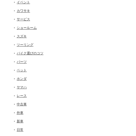
イベント
カワサキ
サービス
ショールーム
スズキ
ツーリング
バイク選びのコツ
パーツ
ペット
ホンダ
ヤマハ
レース
中古車
外車
新車
日常