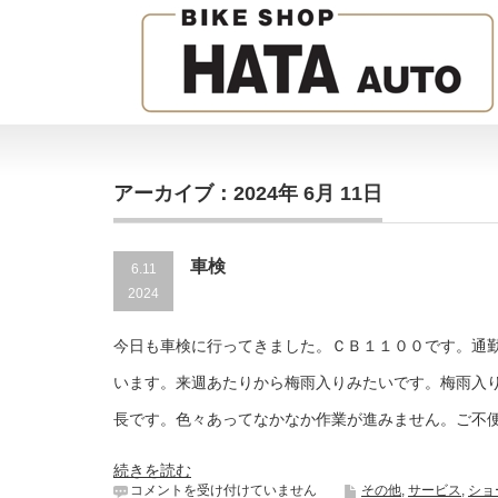
アーカイブ：2024年 6月 11日
車検
6.11
2024
今日も車検に行ってきました。ＣＢ１１００です。通
います。来週あたりから梅雨入りみたいです。梅雨入
長です。色々あってなかなか作業が進みません。ご不
続きを読む
車
コメントを受け付けていません
その他
,
サービス
,
ショ