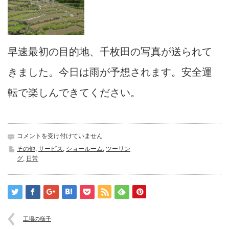
早速最初の目的地、千枚田の写真が送られて
きました。今日は雨が予想されます。安全運
転で楽しんできてください。
見
コメントを受け付けていません
送
その他
,
サービス
,
ショールーム
,
ツーリン
り
グ
,
日常
は
工場の様子