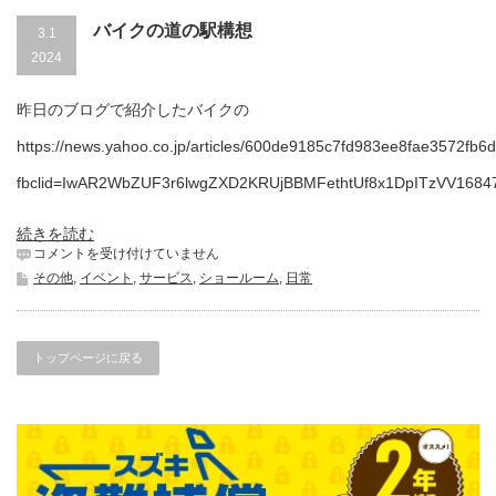
バイクの道の駅構想
3.1
2024
昨日のブログで紹介したバイクの
https://news.yahoo.co.jp/articles/600de9185c7fd983ee8fae3572fb
fbclid=IwAR2WbZUF3r6lwgZXD2KRUjBBMFethtUf8x1DpITzVV16847
続きを読む
バ
コメントを受け付けていません
イ
その他
,
イベント
,
サービス
,
ショールーム
,
日常
ク
の
道
の
トップページに戻る
駅
構
想
は