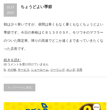
ちょうどよい季節
10.27
2023
朝は少々寒いですが、昼間は寒くもなく暑くもなくちょうどよい
季節です。今日の車検はＣＢ１３００ＳＦ。モリワキのマフラー
のついた限定車。帰りの高速でどこか遠くまで走っていきたくな
った店長です。
続きを読む
ち
コメントを受け付けていません
ょ
その他
,
サービス
,
ショールーム
,
ツーリング
,
ホンダ
,
日常
う
ど
よ
い
トップページに戻る
季
節
は