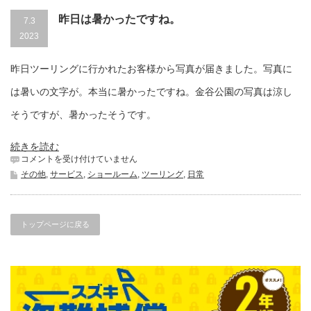
昨日は暑かったですね。
7.3
2023
昨日ツーリングに行かれたお客様から写真が届きました。写真に
は暑いの文字が。本当に暑かったですね。金谷公園の写真は涼し
そうですが、暑かったそうです。
続きを読む
昨
コメントを受け付けていません
日
その他
,
サービス
,
ショールーム
,
ツーリング
,
日常
は
暑
か
っ
トップページに戻る
た
で
す
ね。
は