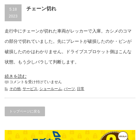
チェーン切れ
5.18
2023
走行中にチェーンが切れた車両がレッカーで入庫。カシメのコマ
の部分で切れていました。先にプレートが破損したのか・ピンが
破損したのかはわかりません。ドライブスプロケット側はこんな
状態。もう少しバラして判断します。
続きを読む
チ
コメントを受け付けていません
ェ
その他
,
サービス
,
ショールーム
,
パーツ
,
日常
ー
ン
切
れ
トップページに戻る
は