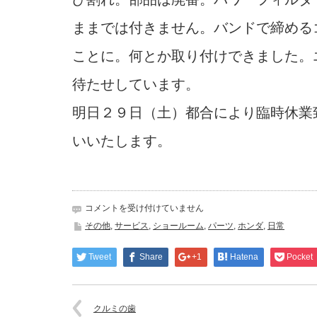
ままでは付きません。バンドで締める
ことに。何とか取り付けできました。
待たせしています。
明日２９日（土）都合により臨時休業
いいたします。
加
コメントを受け付けていません
工
その他
,
サービス
,
ショールーム
,
パーツ
,
ホンダ
,
日常
は
Tweet
Share
+1
Hatena
Pocket
クルミの歯