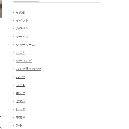
その他
イベント
カワサキ
ま
サービス
ショールーム
スズキ
ツーリング
バイク選びのコツ
パーツ
ペット
ホンダ
ヤマハ
レース
ひ
中古車
外車
の