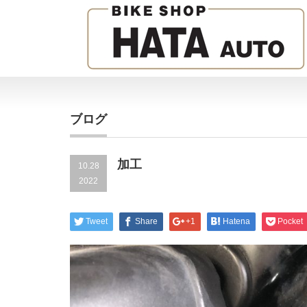
ブログ
加工
10.28
2022
Tweet
Share
+1
Hatena
Pocket