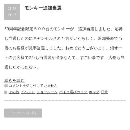
モンキー追加当選
11.23
2017
50周年記念限定５００台のモンキーが、追加当選しました。応募
し当選したのにキャンセルされた方がいたらしく、追加発表で当
店のお客様が見事当選しました。おめでとうございます。畑オー
トのお客様で2台も当選者が出るなんて、すごい事です。店長も当
選したかったな～。
続きを読む
モ
コメントを受け付けていません
ン
その他
,
イベント
,
ショールーム
,
バイク選びのコツ
,
ホンダ
,
日常
キ
ー
追
加
トップページに戻る
当
選
は