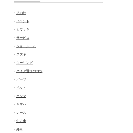
その他
イベント
カワサキ
サービス
ショールーム
スズキ
ツーリング
バイク選びのコツ
パーツ
ペット
ホンダ
ヤマハ
レース
中古車
外車