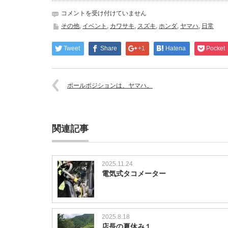
ヤ
コメントを受け付けていません
マ
その他
,
イベント
,
カワサキ
,
スズキ
,
ホンダ
,
ヤマハ
,
日常
ハ
３
Tweet
Share
+1
Hatena
Pocket
連
覇
は
ポールポジションは、ヤマハ。
関連記事
2025.11.24
電気式タコメーター
2025.8.18
店長の夏休み１