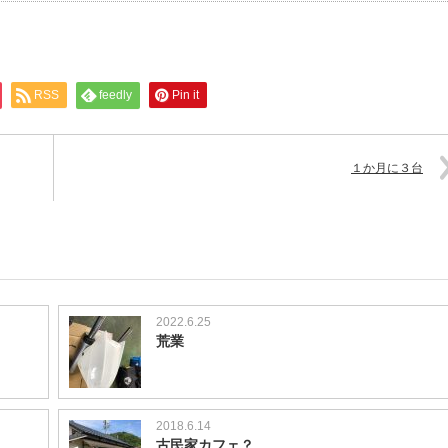
RSS
feedly
Pin it
１か月に３台
2022.6.25
荒業
2018.6.14
古民家カフェ？