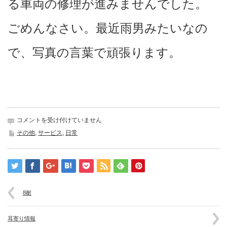
る車両の修理が進みませんでした。
ごめんなさい。最近雨男みたいなの
で、写真の言葉で頑張ります。
日
コメントを受け付けていません
頃
その他
,
サービス
,
日常
の
行
い・・・
は
8耐
耳寄り情報