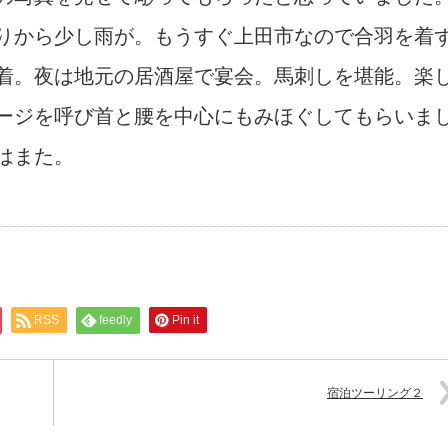
りから少し雨が。もうすぐ上田市なので合羽を着
着。夜は地元の居酒屋で宴会。馬刺しを堪能。楽
ージを呼び首と腰を中心にもみほぐしてもらいま
はまた。
RSS
feedly
Pin it
宿泊ツーリング２