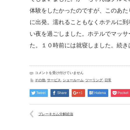
体験をしたかったのですが、このあた
に出発。濡れることもなくホテルに到
い夜を過ごしました。ホテルでマッサ
た。１０時前には就寝しました。続き
宿
コメントを受け付けていません
泊
その他
,
サービス
,
ショールーム
,
ツーリング
,
日常
ツ
ー
Tweet
Share
+1
Hatena
Pocket
リ
ン
グ
は
ブレーキカム分解給油