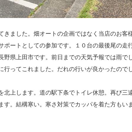
てきました。畑オートの企画ではなく当店のお客
サポートとしての参加です。１０台の最後尾の走
長野県上田市です。前日までの天気予報では雨で
に行ってこれました。だれの行いが良かったので
を北上します。道の駅下条でトイレ休憩。再び三
ます。結構寒い。寒さ対策でカッパを着た方もい