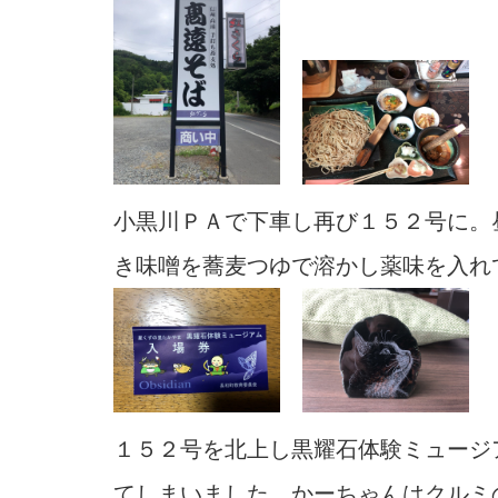
小黒川ＰＡで下車し再び１５２号に。
き味噌を蕎麦つゆで溶かし薬味を入れ
１５２号を北上し黒耀石体験ミュージ
てしまいました。かーちゃんはクルミ