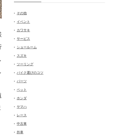
その他
イベント
カワサキ
様
サービス
行
ショールーム
スズキ
し
ツーリング
し
バイク選びのコツ
パーツ
ペット
遠
ホンダ
ま
ヤマハ
レース
中古車
外車