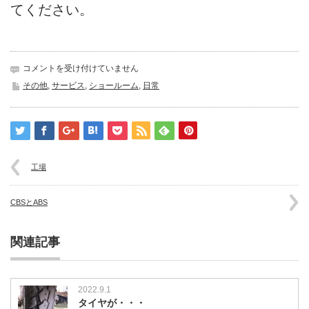
てください。
お
コメントを受け付けていません
土
その他
,
サービス
,
ショールーム
,
日常
産
は
工場
CBSとABS
関連記事
2022.9.1
タイヤが・・・