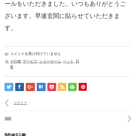
ールをいただきました。いつもありがとうご
ざいます。早速玄関に貼らせていただきま
す。
今
コメントを受け付けていません
年
その他
,
サービス
,
ショールーム
,
ペット
,
日
も
常
い
た
だ
き
ま
し
ツグミ？
た
は
満開