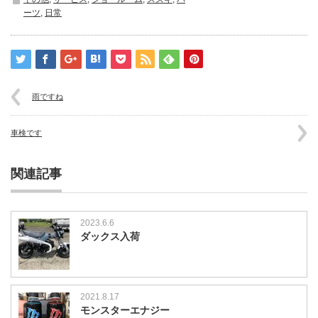
グ
ーツ
,
日常
は
雨ですね
車検です
関連記事
2023.6.6
ダックス入荷
2021.8.17
モンスターエナジー