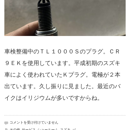
車検整備中のＴＬ１０００Ｓのプラグ。ＣＲ
９ＥＫを使用しています。平成初期のスズキ
車によく使われていたＫプラグ。電極が２本
出ています。久し振りに見ました。最近のバ
イクはイリジウムが多いですからね。
プ
コメントを受け付けていません
ラ
その他
,
サービス
,
ショールーム
,
スズキ
,
パ