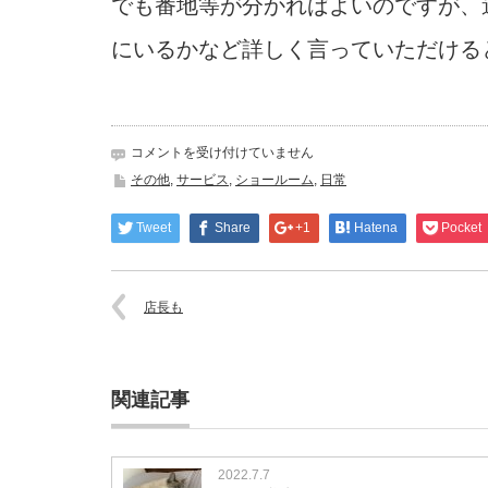
でも番地等が分かればよいのですが、
にいるかなど詳しく言っていただける
電
コメントを受け付けていません
話
その他
,
サービス
,
ショールーム
,
日常
は
Tweet
Share
+1
Hatena
Pocket
店長も
関連記事
2022.7.7