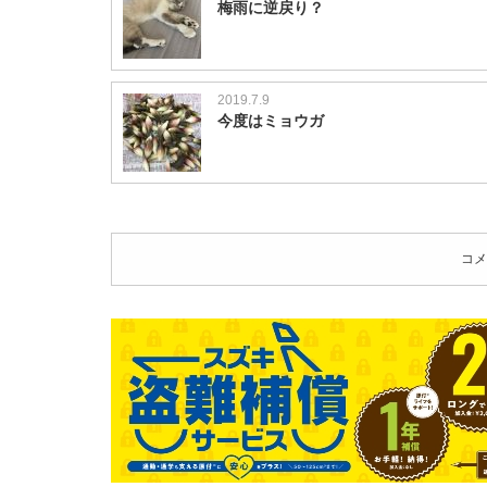
梅雨に逆戻り？
2019.7.9
今度はミョウガ
コメ