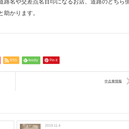
道路名や交差点名目印になるお店、道路のどちら
と助かります。
RSS
feedly
Pin it
中古車情報
2019.11.4