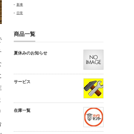
新車
日常
商品一覧
で
チ
夏休みのお知らせ
な
に
サービス
在
ま
在庫一覧
り
合