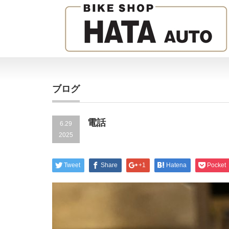
ブログ
電話
6.29
2025
Tweet
Share
+1
Hatena
Pocket