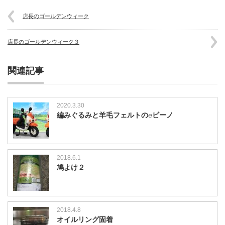
デ
ン
店長のゴールデンウィーク
ウ
ィ
ー
店長のゴールデンウィーク３
ク
２
は
関連記事
2020.3.30
編みぐるみと羊毛フェルトの℮ビーノ
2018.6.1
鳩よけ２
2018.4.8
オイルリング固着