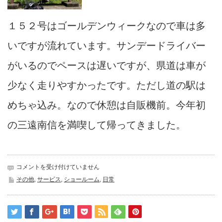
１５２号はゴールデンウィークなので車は多
いですが流れています。サンデードライバー
がいるのでペースは遅いですが、県道は車が
少なく走りやすかったです。ただし道の駅は
めちゃ込み。なので休憩は自販機前。今年初
の三遠南信を満喫して帰ってきました。
店
コメントを受け付けていません
長
その他
,
サービス
,
ショールーム
,
日常
の
ゴ
ー
ル