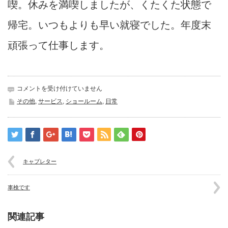
喫。休みを満喫しましたが、くたくた状態で
帰宅。いつもよりも早い就寝でした。年度末
頑張って仕事します。
掛
コメントを受け付けていません
川
その他
,
サービス
,
ショールーム
,
日常
花
鳥
園
は
キャブレター
車検です
関連記事