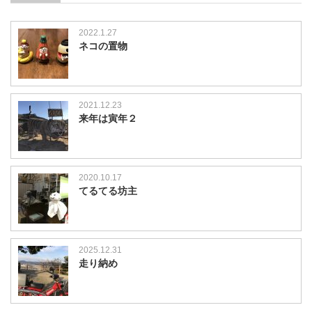
2022.1.27
ネコの置物
2021.12.23
来年は寅年２
2020.10.17
てるてる坊主
2025.12.31
走り納め