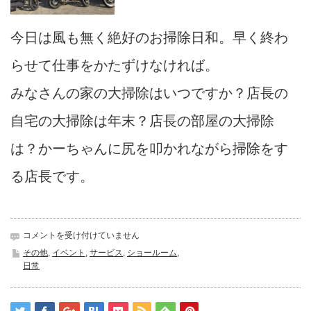
今日は風も無く絶好のお掃除日和。早く終わ
らせて仕事をかたずけなければ。
みなさんの家の大掃除はいつですか？店長の
自宅の大掃除は年末？店長の部屋の大掃除
は？かーちゃんに尻を叩かれながら掃除をす
る店長です。
大
コメントを受け付けていません
掃
その他
,
イベント
,
サービス
,
ショールーム
,
除
日常
は