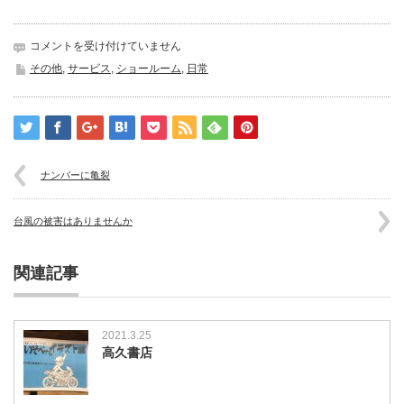
ノ
コメントを受け付けていません
ロ
その他
,
サービス
,
ショールーム
,
日常
ノ
ロ
台
風
早
く
ナンバーに亀裂
通
過
し
台風の被害はありませんか
て
は
関連記事
2021.3.25
高久書店