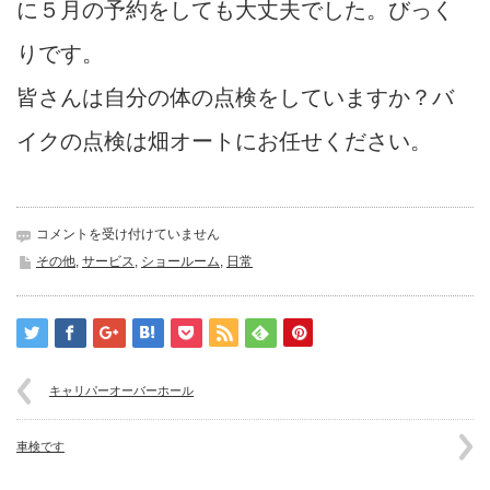
に５月の予約をしても大丈夫でした。びっく
りです。
皆さんは自分の体の点検をしていますか？バ
イクの点検は畑オートにお任せください。
人
コメントを受け付けていません
間
その他
,
サービス
,
ショールーム
,
日常
ド
ッ
ク
は
キャリパーオーバーホール
車検です