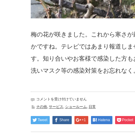
梅の花が咲きました。これから寒さが
かですね。テレビではあまり報道しま
す。知り合いやお客様で感染した方も
洗いマスク等の感染対策をお忘れなく
春
コメントを受け付けていません
は
その他
,
サービス
,
ショールーム
,
日常
す
ぐ
Tweet
Share
+1
Hatena
Pocket
そ
こ？
は