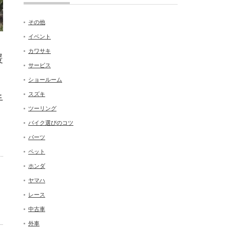
その他
イベント
カワサキ
暖
サービス
ショールーム
スズキ
手
ツーリング
バイク選びのコツ
パーツ
ペット
ホンダ
ヤマハ
レース
中古車
外車