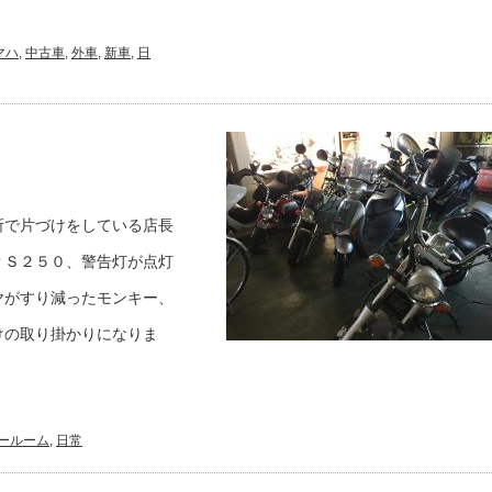
マハ
,
中古車
,
外車
,
新車
,
日
所で片づけをしている店長
ＰＳ２５０、警告灯が点灯
ヤがすり減ったモンキー、
けの取り掛かりになりま
ールーム
,
日常