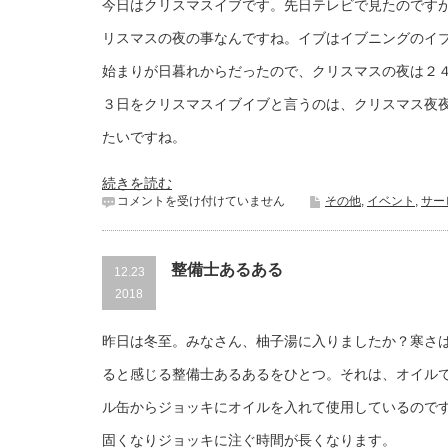
今日はクリスマスイブです。先日テレビで見たのです
リスマスの夜の事なんですね。イブはイブニングのイ
始まりが日暮れからだったので、クリスマスの夜は２
３日をクリスマスイブイブと言うのは、クリスマス夜
たいですね。
続きを読む
ク
コメントを受け付けていません
その他
,
イベント
,
サー
リ
ス
マ
ス
整備士あるある
12.23
イ
2018
ブ
で
す。
昨日は冬至。みなさん、柚子湯に入りましたか？寒さ
は
ると感じる整備士あるあるをひとつ。それは、オイル
ル缶からジョッキにオイルを入れて使用しているので
固くなりジョッキに注ぐ時間が長くなります。