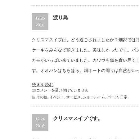
度
は
赤
は
渡り鳥
12.25
2018
クリスマスイブは、どう過ごされましたか？畑家では
ケーキをみんなで頂きました。美味しかったです。バ
カモがいっぱい来ていました。カワウも魚を食い尽く
す。オオバンはちらほら。畑オートの周りは自然がい
続きを読む
渡
コメントを受け付けていません
り
その他
,
イベント
,
サービス
,
ショールーム
,
パーツ
,
日常
鳥
は
クリスマスイブです。
12.24
2018