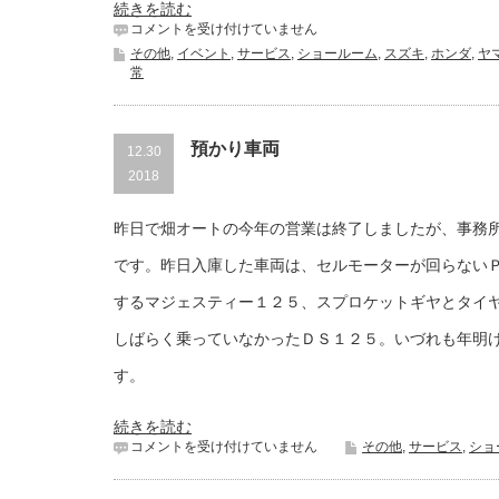
続きを読む
今
コメントを受け付けていません
年
その他
,
イベント
,
サービス
,
ショールーム
,
スズキ
,
ホンダ
,
ヤ
１
常
年
あ
り
が
預かり車両
12.30
と
2018
う
ご
ざ
昨日で畑オートの今年の営業は終了しましたが、事務
い
ま
です。昨日入庫した車両は、セルモーターが回らない
し
た。
するマジェスティー１２５、スプロケットギヤとタイ
は
しばらく乗っていなかったＤＳ１２５。いづれも年明
す。
続きを読む
預
コメントを受け付けていません
その他
,
サービス
,
ショ
か
り