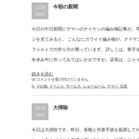
車
両
今朝の新聞
12.29
は
2018
今日の中日新聞にヤマハのナイケンの編み物記事が。
ジを見てみると。 こんなにカワイイ編み物が。ナイケ
フェルトでの作り方が乗っています。詳しくは、青字
冬休み中に作ってみてはいかがですか。店長は、ニャ
続きを読む
今
コメントを受け付けていません
朝
その他
,
イベント
,
サービス
,
ショールーム
,
ヤマハ
,
日常
の
新
聞
は
大掃除
12.28
2018
今日は大掃除です。昨日、長靴と作業手袋を新調して