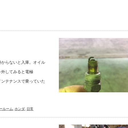
掛からないと入庫。オイル
を外してみると電極
メンテナンスで乗っていた
ールーム
,
ホンダ
,
日常