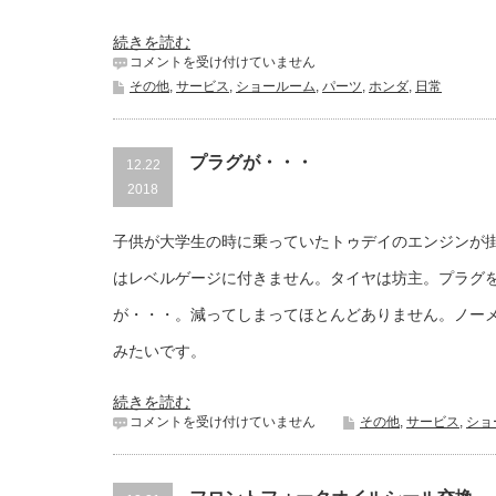
続きを読む
整
コメントを受け付けていません
備
その他
,
サービス
,
ショールーム
,
パーツ
,
ホンダ
,
日常
士
あ
る
あ
プラグが・・・
12.22
る
2018
は
子供が大学生の時に乗っていたトゥデイのエンジンが
はレベルゲージに付きません。タイヤは坊主。プラグ
が・・・。減ってしまってほとんどありません。ノー
みたいです。
続きを読む
プ
コメントを受け付けていません
その他
,
サービス
,
ショ
ラ
グ
が・・・