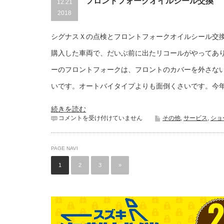
は
フロントフォークオイルシール交換
12.21
2018
シグナスＸの点検とフロントフォークオイルシール交
購入した車両で、だいぶ前に出たリコールがやってあ
ーのフロントフォークは、フロントのカバーを外さな
いです。オートバイタイプよりも面倒くさいです。今
続きを読む
フ
コメントを受け付けていません
その他
,
サービス
,
ショ
ロ
ン
ト
PAGE NAVI
フ
ォ
1
2
3
»
ー
ク
オ
イ
ル
シ
ー