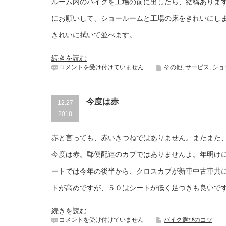
ルーム内のバイクを工場の前に出したら、結構ありま
にお願いして、ショールームと工場の床をきれいにし
きれいに拭いて並べます。
続きを読む
大
コメントを受け付けていません
その他
,
サービス
,
ショ
掃
除
は
今度は赤
12.27
2018
赤と言っても、赤いきつねではありません。またまた
今度は赤。郵便配達のカブではありませんよ。年明け
ートでは今年の後半から、クロスカブが新車中古車共
トが高めですが、５０はシートが低く足つきも良いで
続きを読む
今
コメントを受け付けていません
バイク選びのコツ