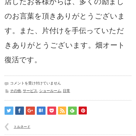
店したお客様からは、多くの励まし
のお言葉を頂きありがとうございま
す。また、片付けを手伝っていただ
きありがとうございます。畑オート
復活です。
畑
コメントを受け付けていません
オ
その他
,
サービス
,
ショールーム
,
日常
ー
ト
復
活
は
トルネード