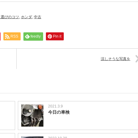
ク選びのコツ
,
ホンダ
,
中古
RSS
feedly
Pin it
涼しそうな写真を
2021.3.9
今日の車検