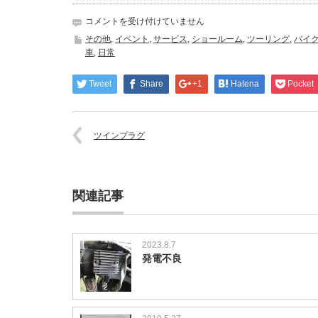
原
コメントを受け付けていません
付
その他
,
イベント
,
サービス
,
ショールーム
,
ツーリング
,
バイ
ツ
車
,
日常
ー
リ
Tweet
Share
+1
Hatena
Pocket
ン
グ
中
止
ツインプラグ
で
し
た
は
関連記事
2023.8.7
発電不良