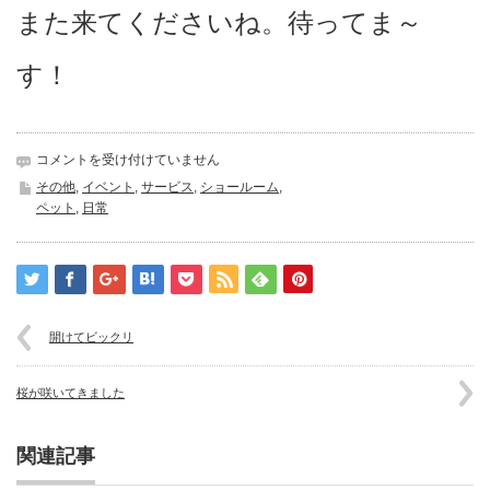
また来てくださいね。待ってま～
す！
鴨
コメントを受け付けていません
の
その他
,
イベント
,
サービス
,
ショールーム
,
散
ペット
,
日常
歩
は
開けてビックリ
桜が咲いてきました
関連記事