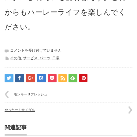
からもハーレーライフを楽しんでく
ださい。
車
コメントを受け付けていません
検
その他
,
サービス
,
パーツ
,
日常
と
カ
ス
タ
ム
は
モンキーリフレッシュ
やったー！金メダル
関連記事