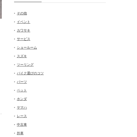
その他
イベント
カワサキ
は
サービス
ショールーム
スズキ
ツーリング
バイク選びのコツ
パーツ
ペット
ホンダ
ヤマハ
レース
中古車
外車