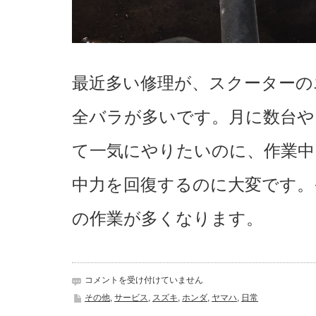
最近多い修理が、スクーターの
全バラが多いです。月に数台や
て一気にやりたいのに、作業中
中力を回復するのに大変です。
の作業が多くなります。
最
コメントを受け付けていません
近
その他
,
サービス
,
スズキ
,
ホンダ
,
ヤマハ
,
日常
多