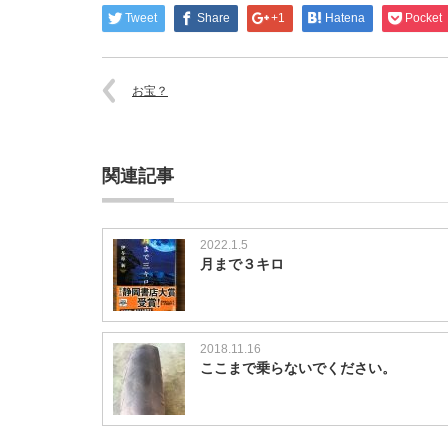
い
Tweet
Share
+1
Hatena
Pocket
修
理
は
お宝？
関連記事
2022.1.5
月まで３キロ
2018.11.16
ここまで乗らないでください。