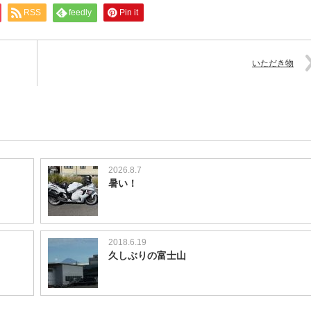
RSS
feedly
Pin it
いただき物
2026.8.7
暑い！
2018.6.19
久しぶりの富士山