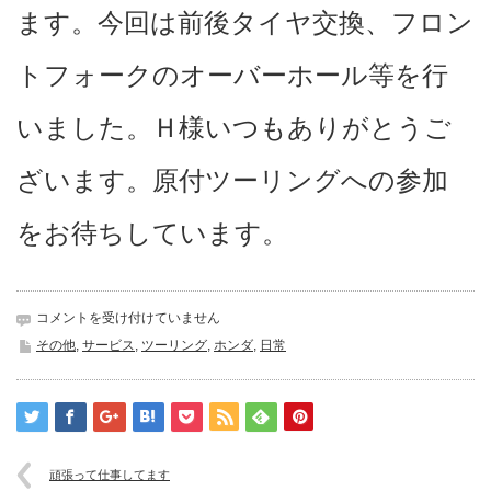
ます。今回は前後タイヤ交換、フロン
トフォークのオーバーホール等を行
いました。Ｈ様いつもありがとうご
ざいます。原付ツーリングへの参加
をお待ちしています。
昨
コメントを受け付けていません
日
その他
,
サービス
,
ツーリング
,
ホンダ
,
日常
の
答
え
は
頑張って仕事してます