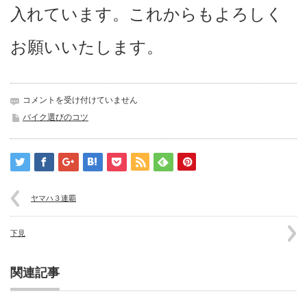
入れています。これからもよろしく
お願いいたします。
１
コメントを受け付けていません
か
バイク選びのコツ
月
に
３
台
は
ヤマハ３連覇
下見
関連記事