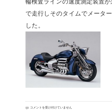
輪検査ラインの速度測定装置が
で走行しそのタイムでメーター
した。
車
コメントを受け付けていません