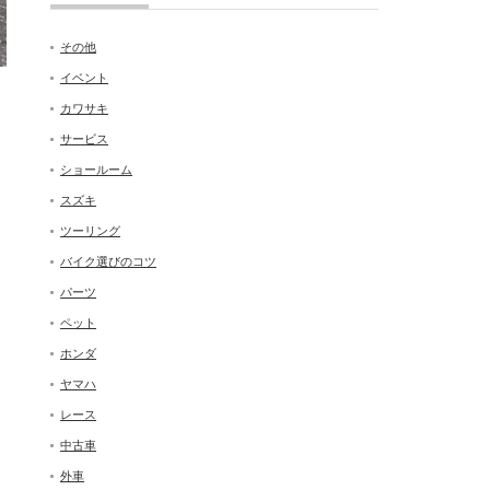
その他
イベント
カワサキ
サービス
ショールーム
スズキ
ツーリング
バイク選びのコツ
ｋ
パーツ
ペット
ホンダ
ヤマハ
レース
中古車
外車