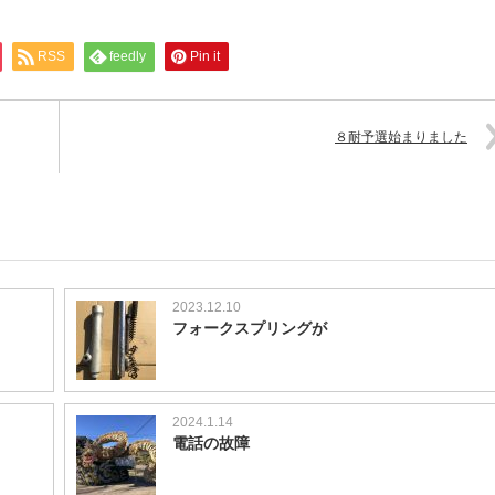
RSS
feedly
Pin it
８耐予選始まりました
2023.12.10
フォークスプリングが
2024.1.14
電話の故障