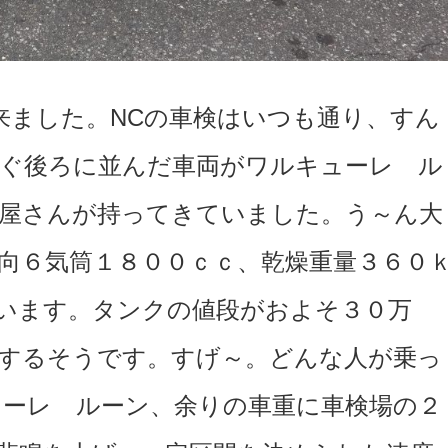
て来ました。NCの車検はいつも通り、すん
ぐ後ろに並んだ車両がワルキューレ ル
屋さんが持ってきていました。う～ん大
向６気筒１８００ｃｃ、乾燥重量３６０
います。タンクの値段がおよそ３０万
するそうです。すげ～。どんな人が乗っ
ーレ ルーン、余りの車重に車検場の２