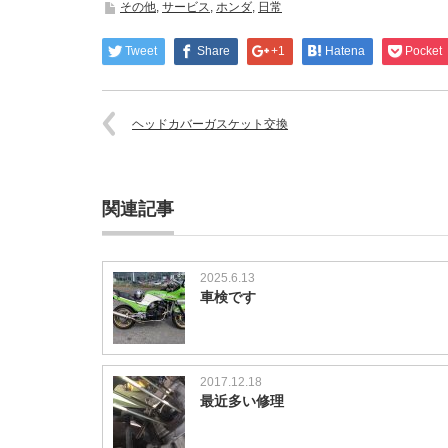
検
その他
,
サービス
,
ホンダ
,
日常
で
す
Tweet
Share
+1
Hatena
Pocket
は
ヘッドカバーガスケット交換
関連記事
2025.6.13
車検です
2017.12.18
最近多い修理