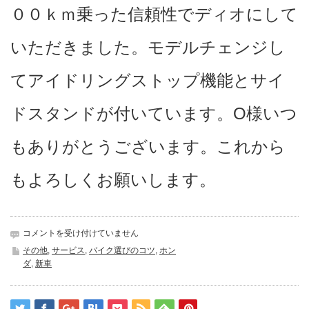
００ｋｍ乗った信頼性でディオにして
いただきました。モデルチェンジし
てアイドリングストップ機能とサイ
ドスタンドが付いています。O様いつ
もありがとうございます。これから
もよろしくお願いします。
乗
コメントを受け付けていません
り
その他
,
サービス
,
バイク選びのコツ
,
ホン
換
ダ
,
新車
え
は